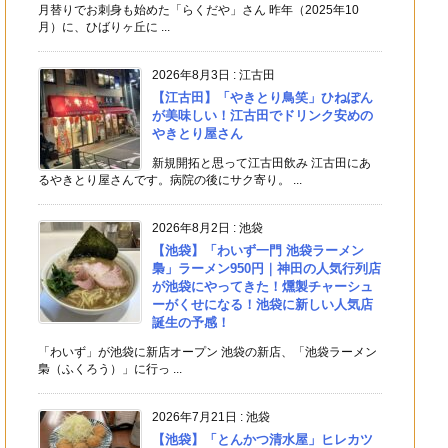
月替りでお刺身も始めた「らくだや」さん 昨年（2025年10
月）に、ひばりヶ丘に ...
2026年8月3日
:
江古田
【江古田】「やきとり鳥笑」ひねぽん
が美味しい！江古田でドリンク安めの
やきとり屋さん
新規開拓と思って江古田飲み 江古田にあ
るやきとり屋さんです。病院の後にサク寄り。 ...
2026年8月2日
:
池袋
【池袋】「わいず一門 池袋ラーメン
梟」ラーメン950円｜神田の人気行列店
が池袋にやってきた！燻製チャーシュ
ーがくせになる！池袋に新しい人気店
誕生の予感！
「わいず」が池袋に新店オープン 池袋の新店、「池袋ラーメン
梟（ふくろう）」に行っ ...
2026年7月21日
:
池袋
【池袋】「とんかつ清水屋」ヒレカツ