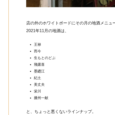
店の外のホワイトボードにその月の地酒メニュ
2021年11月の地酒は、
王禄
而今
生もとのどぶ
飛露喜
墨廼江
紀土
美丈夫
栄川
播州一献
と、ちょっと悪くないラインナップ。