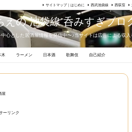
サイトマップ｜はじめに
西武池袋線
西荻窪
ちえの 池袋線 呑みすぎブロ
を中心とした居酒屋情報を発信中〜♪当サイトは広告による収入
本木
ラーメン
日本酒
歌舞伎
自己紹介
酒屋
サーリンク