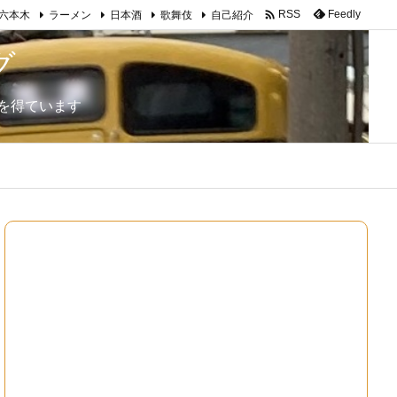

Feedly
RSS
六本木
ラーメン
日本酒
歌舞伎
自己紹介
グ
を得ています