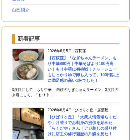
自己紹介
新着記事
2026年8月5日
:
西荻窪
【西荻窪】「なぎちゃんラーメン」も
り中華890円｜中華そばより100円高
い！もり中華に初挑戦！チャーシュー
もしっかりゆで卵も入って、100円以上
に満足感の高い1杯でした！
3度目にして「もり中華」 西荻のなぎちゃんラーメン。3度目の
来店にして、「もり中 ...
2026年8月4日
:
ひばりヶ丘・居酒屋
【ひばりヶ丘】「大衆人情酒場らくだ
や」月替りでお刺身の提供を始めた
「らくだや」さん｜アジ刺しの盛り付
けに店主の修行遍歴の片鱗を見た！