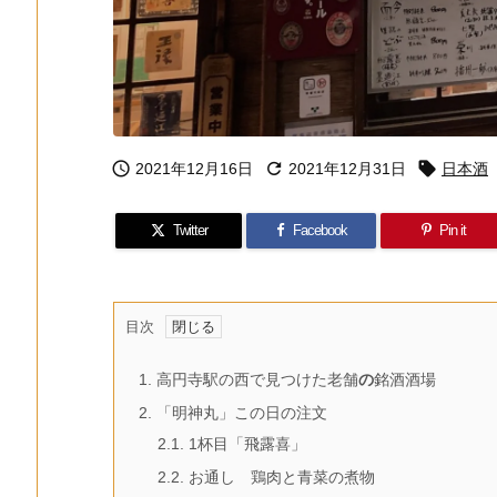



2021年12月16日
2021年12月31日
日本酒
Twitter
Facebook
Pin it
目次
1.
高円寺駅の西で見つけた老舗
の
銘酒酒場
2.
「明神丸」この日の注文
2.1.
1杯目「飛露喜」
2.2.
お通し 鶏肉と青菜の煮物