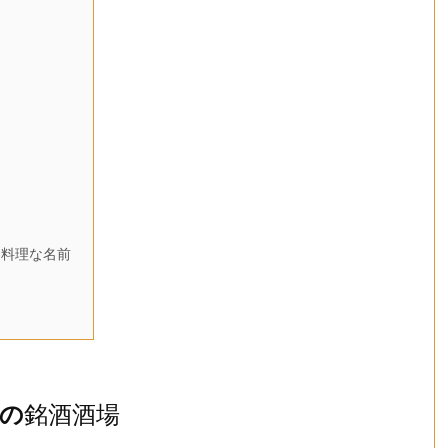
な料理な名前
の
銘酒酒場