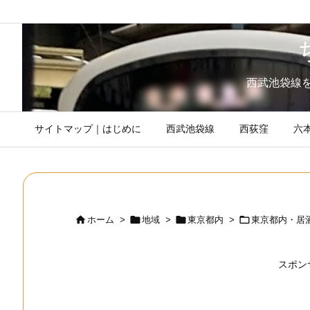
西武池袋線
サイトマップ｜はじめに
西武池袋線
西荻窪
六




ホーム
>
地域
>
東京都内
>
東京都内・居
スポン