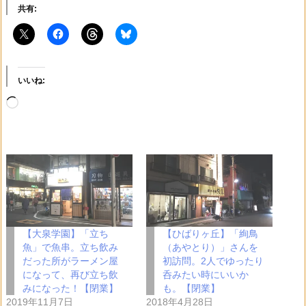
共有:
いいね:
読
み
込
み
中…
【大泉学園】「立ち
【ひばりヶ丘】「絢鳥
魚」で魚串。立ち飲み
（あやとり）」さんを
だった所がラーメン屋
初訪問。2人でゆったり
になって、再び立ち飲
呑みたい時にいいか
みになった！【閉業】
も。【閉業】
2019年11月7日
2018年4月28日