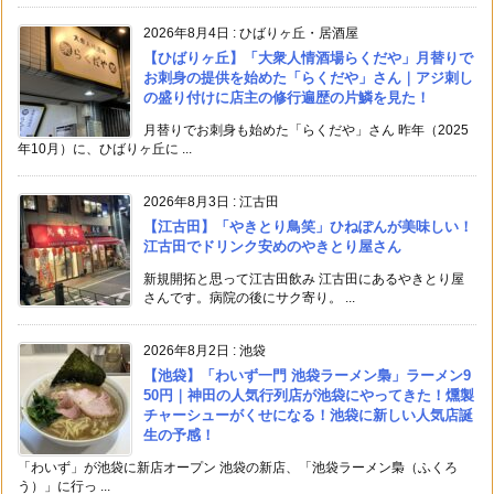
2026年8月4日
:
ひばりヶ丘・居酒屋
【ひばりヶ丘】「大衆人情酒場らくだや」月替りで
お刺身の提供を始めた「らくだや」さん｜アジ刺し
の盛り付けに店主の修行遍歴の片鱗を見た！
月替りでお刺身も始めた「らくだや」さん 昨年（2025
年10月）に、ひばりヶ丘に ...
2026年8月3日
:
江古田
【江古田】「やきとり鳥笑」ひねぽんが美味しい！
江古田でドリンク安めのやきとり屋さん
新規開拓と思って江古田飲み 江古田にあるやきとり屋
さんです。病院の後にサク寄り。 ...
2026年8月2日
:
池袋
【池袋】「わいず一門 池袋ラーメン梟」ラーメン9
50円｜神田の人気行列店が池袋にやってきた！燻製
チャーシューがくせになる！池袋に新しい人気店誕
生の予感！
「わいず」が池袋に新店オープン 池袋の新店、「池袋ラーメン梟（ふくろ
う）」に行っ ...