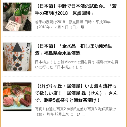
【日本酒】中野で日本酒の試飲会。「若
手の夜明け2018 原点回帰」
若手の夜明け2018 原点回帰 日時：平成30年
（2018年）７月１日（日） 場 ...
【日本酒】「金水晶 初しぼり純米生
酒」福島県金水晶酒造
日本橋ふくしま館Midetteで酒を買う 福島の米を買
いに行った「日本橋ふくしま ...
【ひばりヶ丘・居酒屋】いま最も流行っ
て欲しい店！「居酒屋 鱻（せん）」さん
で、刺身5点盛りと海鮮茶漬け！
写真1 お通し写真2 刺身5点盛り写真3 海鮮茶漬け
（鮪） 昨年12月上旬に、ひ ...