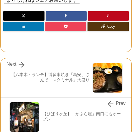
よろしければシェアお願いします
Copy

Next
【六本木・ランチ】博多串焼き「鳥安」さ
んで「スタミナ丼」大盛り

Prev
【ひばりヶ丘】「かぶら屋」南口にもオー
プン