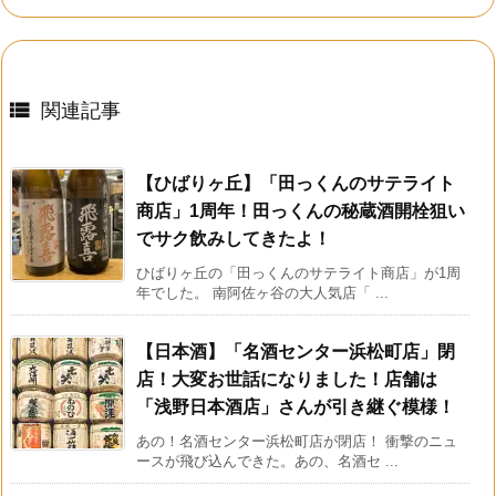

関連記事
【ひばりヶ丘】「田っくんのサテライト
商店」1周年！田っくんの秘蔵酒開栓狙い
でサク飲みしてきたよ！
ひばりヶ丘の「田っくんのサテライト商店」が1周
年でした。 南阿佐ヶ谷の大人気店「 ...
【日本酒】「名酒センター浜松町店」閉
店！大変お世話になりました！店舗は
「浅野日本酒店」さんが引き継ぐ模様！
あの！名酒センター浜松町店が閉店！ 衝撃のニュ
ースが飛び込んできた。あの、名酒セ ...