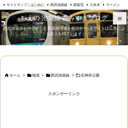
サイトマップ｜はじめに
西武池袋線
西荻窪
六本木
ラーメン

Feedly
RSS
日本酒
歌舞伎
自己紹介
ちえの 池袋線 呑みすぎブログ

西武池袋線を中心とした居酒屋情報を発信中〜♪当サイトは広告によ

る収入を得ています
メニュ

サイド

前へ





ホーム
>
地域
>
西武池袋線
>
石神井公園
次へ

スポンサーリンク
検索