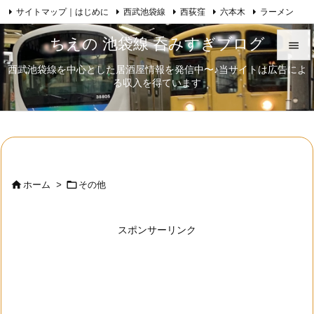
サイトマップ｜はじめに
西武池袋線
西荻窪
六本木
ラーメン

Feedly
RSS
日本酒
歌舞伎
自己紹介
ちえの 池袋線 呑みすぎブログ

西武池袋線を中心とした居酒屋情報を発信中〜♪当サイトは広告によ

る収入を得ています
メニュ

サイド

前へ



ホーム
>
その他
次へ

スポンサーリンク
検索