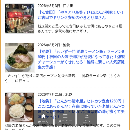
2026年8月3日
:
江古田
【江古田】「やきとり鳥笑」ひねぽんが美味しい！
江古田でドリンク安めのやきとり屋さん
新規開拓と思って江古田飲み 江古田にあるやきとり屋
さんです。病院の後にサク寄り。 ...
2026年8月2日
:
池袋
【池袋】「わいず一門 池袋ラーメン梟」ラーメン9
50円｜神田の人気行列店が池袋にやってきた！燻製
チャーシューがくせになる！池袋に新しい人気店誕
生の予感！
「わいず」が池袋に新店オープン 池袋の新店、「池袋ラーメン梟（ふくろ
う）」に行っ ...
2026年7月21日
:
池袋
【池袋】「とんかつ清水屋」ヒレカツ定食1230円｜
ここにあったんだ！存在は知っていた老舗とんかつ
屋さんを初認識！ヒレカツ定食は肉の味が濃くて美



味しかった！
メニュー
上へ
ホーム
池袋の老舗とんかつ屋 池袋にある、老舗のとんかつ屋さんです。このご時