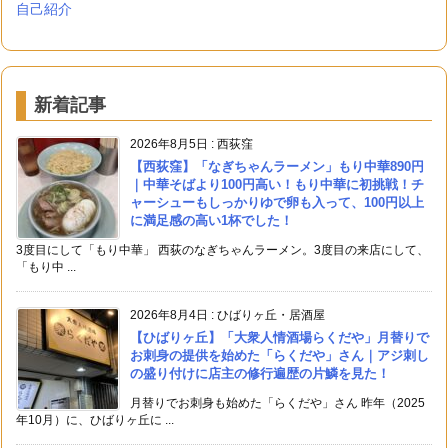
自己紹介
新着記事
2026年8月5日
:
西荻窪
【西荻窪】「なぎちゃんラーメン」もり中華890円
｜中華そばより100円高い！もり中華に初挑戦！チ
ャーシューもしっかりゆで卵も入って、100円以上
に満足感の高い1杯でした！
3度目にして「もり中華」 西荻のなぎちゃんラーメン。3度目の来店にして、
「もり中 ...
2026年8月4日
:
ひばりヶ丘・居酒屋
【ひばりヶ丘】「大衆人情酒場らくだや」月替りで
お刺身の提供を始めた「らくだや」さん｜アジ刺し
の盛り付けに店主の修行遍歴の片鱗を見た！
月替りでお刺身も始めた「らくだや」さん 昨年（2025
年10月）に、ひばりヶ丘に ...