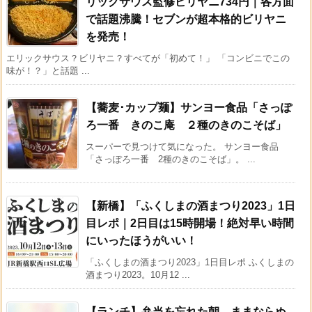
リックサウス監修ビリヤニ734円｜各方面
で話題沸騰！セブンが超本格的ビリヤニ
を発売！
エリックサウス？ビリヤニ？すべてが「初めて！」 「コンビニでこの
味が！？」と話題 ...
【蕎麦･カップ麺】サンヨー食品「さっぽ
ろ一番 きのこ庵 ２種のきのこそば」
スーパーで見つけて気になった。 サンヨー食品
「さっぽろ一番 2種のきのこそば」。 ...
【新橋】「ふくしまの酒まつり2023」1日
目レポ｜2日目は15時開場！絶対早い時間
にいったほうがいい！
「ふくしまの酒まつり2023」1日目レポ ふくしまの
酒まつり2023。10月12 ...
【ランチ】弁当を忘れた朝。ままならぬ