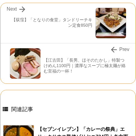

Next
【荻窪】「となりの食堂」タンドリーチキ
ン定食850円

Prev
【江古田】「長男、ほそのたかし」特製つ
けめん1100円｜濃厚なスープに極太麺が絡
む至福の一杯！

関連記事
【セブンイレブン】「カレーの祭典」エ