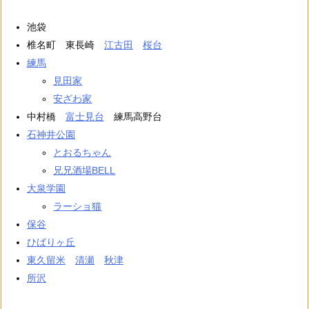
池袋
椎名町 東長崎
江古田
桜台
練馬
見田家
安ざわ家
中村橋
富士見台
練馬高野台
石神井公園
とおるちゃん
兄兄酒場BELL
大泉学園
ラーショ猫
保谷
ひばりヶ丘
東久留米
清瀬
秋津
所沢