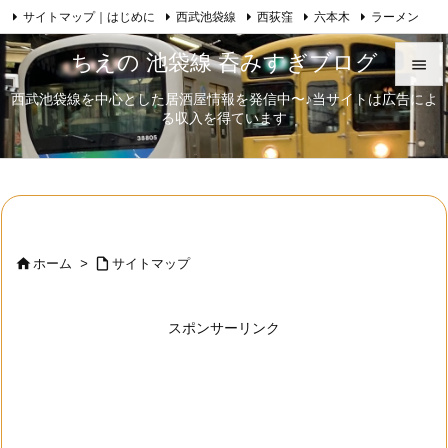
サイトマップ｜はじめに
西武池袋線
西荻窪
六本木
ラーメン

Feedly
RSS
日本酒
歌舞伎
自己紹介
ちえの 池袋線 呑みすぎブログ

西武池袋線を中心とした居酒屋情報を発信中〜♪当サイトは広告によ

る収入を得ています
メニュ

サイド

前へ



ホーム
>
サイトマップ
次へ

スポンサーリンク
検索