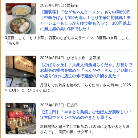
2026年8月5日
:
西荻窪
【西荻窪】「なぎちゃんラーメン」もり中華890円
｜中華そばより100円高い！もり中華に初挑戦！チ
ャーシューもしっかりゆで卵も入って、100円以上
に満足感の高い1杯でした！
3度目にして「もり中華」 西荻のなぎちゃんラーメン。3度目の来店にして、
「もり中 ...
2026年8月4日
:
ひばりヶ丘・居酒屋
【ひばりヶ丘】「大衆人情酒場らくだや」月替りで
お刺身の提供を始めた「らくだや」さん｜アジ刺し
の盛り付けに店主の修行遍歴の片鱗を見た！
月替りでお刺身も始めた「らくだや」さん 昨年（2025
年10月）に、ひばりヶ丘に ...
2026年8月3日
:
江古田
【江古田】「やきとり鳥笑」ひねぽんが美味しい！
江古田でドリンク安めのやきとり屋さん
新規開拓と思って江古田飲み 江古田にあるやきとり屋
さんです。病院の後にサク寄り。 ...