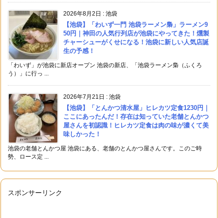
2026年8月2日
:
池袋
【池袋】「わいず一門 池袋ラーメン梟」ラーメン9
50円｜神田の人気行列店が池袋にやってきた！燻製
チャーシューがくせになる！池袋に新しい人気店誕
生の予感！
「わいず」が池袋に新店オープン 池袋の新店、「池袋ラーメン梟（ふくろ
う）」に行っ ...
2026年7月21日
:
池袋
【池袋】「とんかつ清水屋」ヒレカツ定食1230円｜
ここにあったんだ！存在は知っていた老舗とんかつ
屋さんを初認識！ヒレカツ定食は肉の味が濃くて美
味しかった！
池袋の老舗とんかつ屋 池袋にある、老舗のとんかつ屋さんです。このご時
勢、ロース定 ...
スポンサーリンク