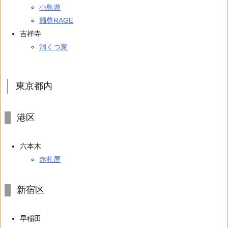
小鳥遊
麺尊RAGE
吉祥寺
洞くつ家
東京都内
港区
六本木
赤札屋
新宿区
早稲田