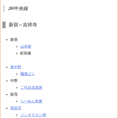
JR中央線
新宿～吉祥寺
新宿
山本家
町田家
東中野
麺屋ばく
中野
二代目武道家
荻窪
らーめん鳥繁
西荻窪
ジンギスカン禅