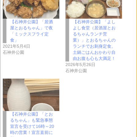
中…
【石神井公園】「居酒
【石神井公園】「よし
屋とおるちゃん」で夜
よし食堂（居酒屋とお
「ミックスフライ定
るちゃんランチ営
食」
業）」とおるちゃんの
2021年5月4日
ランチでお刺身定食。
石神井公園
土鍋ごはんおかわり自
由お腹も心も大満足！
2026年5月26日
石神井公園
【石神井公園】「とお
るちゃん」も緊急事態
宣言を受けて16時～20
時の営業！宣言直前に