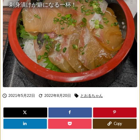
刺身漬けが癖になる一杯！



2021年5月22日
2022年8月20日
とおるちゃん
Copy