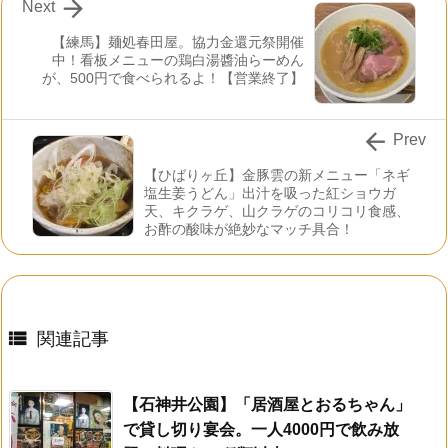

Next
【練馬】麺処春田屋。協力金還元祭開催
中！看板メニューの鶏白湯醬油らーめん
が、500円で食べられるよ！【営業終了】

Prev
【ひばりヶ丘】金豚雲の新メニュー「ネギ
塩生姜うどん」出汁を吸った紅ショウガ
天、キクラゲ、山クラゲのコリコリ食感、
お酢の酸味が絶妙なマッチ具合！

関連記事
【石神井公園】「居酒屋とおるちゃん」
で貸し切り宴会。一人4000円で飲み放