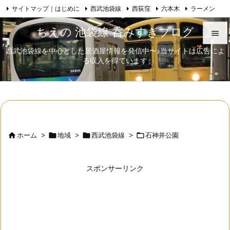
サイトマップ｜はじめに
西武池袋線
西荻窪
六本木
ラーメン

Feedly
RSS
日本酒
歌舞伎
自己紹介
ちえの 池袋線 呑みすぎブログ

西武池袋線を中心とした居酒屋情報を発信中〜♪当サイトは広告によ

る収入を得ています
メニュ

サイド

前へ





ホーム
>
地域
>
西武池袋線
>
石神井公園
次へ

スポンサーリンク
検索