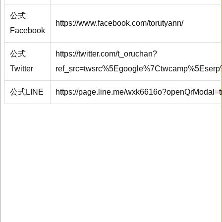
公式
https://www.facebook.com/torutyann/
Facebook
公式
https://twitter.com/t_oruchan?
Twitter
ref_src=twsrc%5Egoogle%7Ctwcamp%5Eserp
公式LINE
https://page.line.me/wxk6616o?openQrModal=t