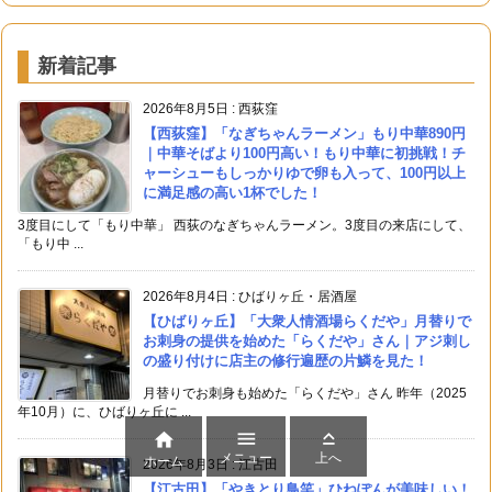
新着記事
2026年8月5日
:
西荻窪
【西荻窪】「なぎちゃんラーメン」もり中華890円
｜中華そばより100円高い！もり中華に初挑戦！チ
ャーシューもしっかりゆで卵も入って、100円以上
に満足感の高い1杯でした！
3度目にして「もり中華」 西荻のなぎちゃんラーメン。3度目の来店にして、
「もり中 ...
2026年8月4日
:
ひばりヶ丘・居酒屋
【ひばりヶ丘】「大衆人情酒場らくだや」月替りで
お刺身の提供を始めた「らくだや」さん｜アジ刺し
の盛り付けに店主の修行遍歴の片鱗を見た！
月替りでお刺身も始めた「らくだや」さん 昨年（2025
年10月）に、ひばりヶ丘に ...



メニュー
上へ
ホーム
2026年8月3日
:
江古田
【江古田】「やきとり鳥笑」ひねぽんが美味しい！