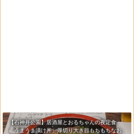
【石神井公園】居酒屋とおるちゃんの夜定食
「うまうま漬け丼」厚切り大き目もちもちなお