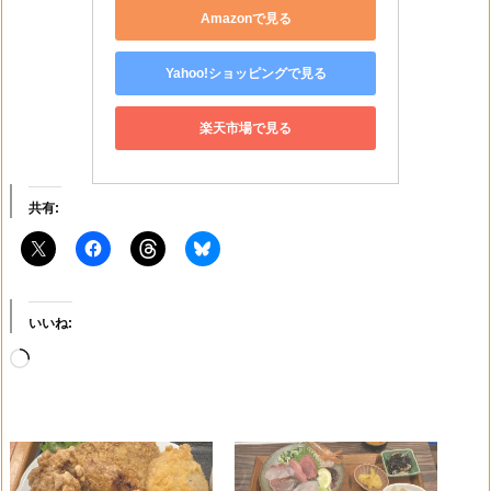
Amazonで見る
Yahoo!ショッピングで見る
楽天市場で見る
共有:
いいね:
読
み
込
み