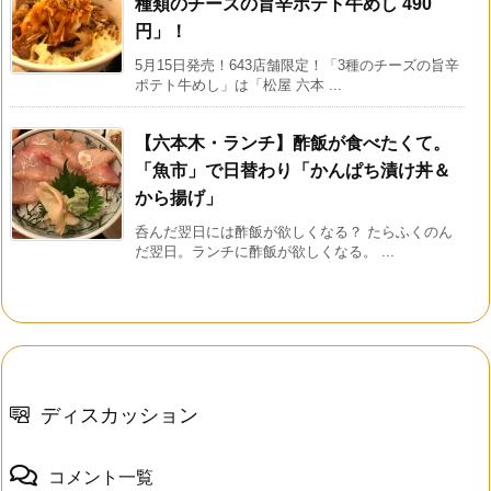
種類のチーズの旨辛ポテト牛めし 490
円」！
5月15日発売！643店舗限定！「3種のチーズの旨辛
ポテト牛めし」は「松屋 六本 ...
【六本木・ランチ】酢飯が食べたくて。
「魚市」で日替わり「かんぱち漬け丼＆
から揚げ」
呑んだ翌日には酢飯が欲しくなる？ たらふくのん
だ翌日。ランチに酢飯が欲しくなる。 ...
ディスカッション
コメント一覧