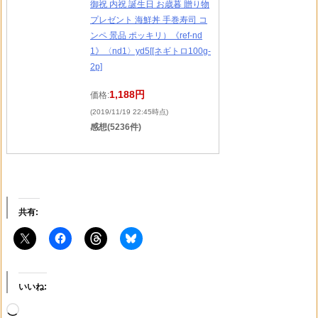
御祝 内祝 誕生日 お歳暮 贈り物
プレゼント 海鮮丼 手巻寿司 コ
ンペ 景品 ポッキリ）《ref-nd
1》〈nd1〉yd5[[ネギトロ100g-
2p]
1,188円
価格:
(2019/11/19 22:45時点)
感想(5236件)
共有:
いいね:
読