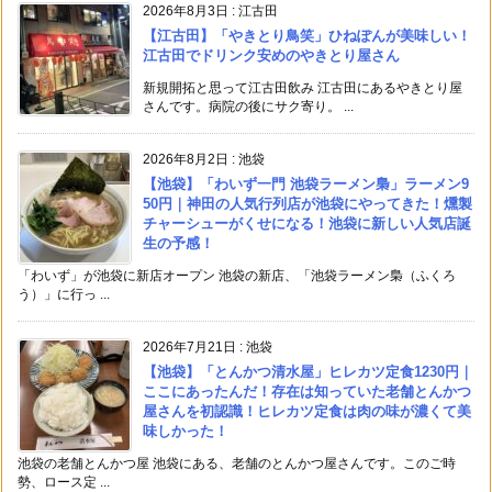
2026年8月3日
:
江古田
【江古田】「やきとり鳥笑」ひねぽんが美味しい！
江古田でドリンク安めのやきとり屋さん
新規開拓と思って江古田飲み 江古田にあるやきとり屋
さんです。病院の後にサク寄り。 ...
2026年8月2日
:
池袋
【池袋】「わいず一門 池袋ラーメン梟」ラーメン9
50円｜神田の人気行列店が池袋にやってきた！燻製
チャーシューがくせになる！池袋に新しい人気店誕
生の予感！
「わいず」が池袋に新店オープン 池袋の新店、「池袋ラーメン梟（ふくろ
う）」に行っ ...
2026年7月21日
:
池袋
【池袋】「とんかつ清水屋」ヒレカツ定食1230円｜
ここにあったんだ！存在は知っていた老舗とんかつ
屋さんを初認識！ヒレカツ定食は肉の味が濃くて美
味しかった！
池袋の老舗とんかつ屋 池袋にある、老舗のとんかつ屋さんです。このご時
勢、ロース定 ...