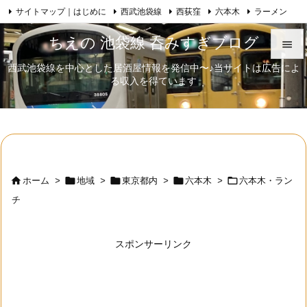
サイトマップ｜はじめに
西武池袋線
西荻窪
六本木
ラーメン

Feedly
RSS
日本酒
歌舞伎
自己紹介
ちえの 池袋線 呑みすぎブログ

西武池袋線を中心とした居酒屋情報を発信中〜♪当サイトは広告によ

る収入を得ています
メニュ

サイド

前へ






ホーム
>
地域
>
東京都内
>
六本木
>
六本木・ラン
次へ
チ

検索
スポンサーリンク