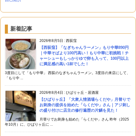
新着記事
2026年8月5日
:
西荻窪
【西荻窪】「なぎちゃんラーメン」もり中華890円
｜中華そばより100円高い！もり中華に初挑戦！チ
ャーシューもしっかりゆで卵も入って、100円以上
に満足感の高い1杯でした！
3度目にして「もり中華」 西荻のなぎちゃんラーメン。3度目の来店にして、
「もり中 ...
2026年8月4日
:
ひばりヶ丘・居酒屋
【ひばりヶ丘】「大衆人情酒場らくだや」月替りで
お刺身の提供を始めた「らくだや」さん｜アジ刺し
の盛り付けに店主の修行遍歴の片鱗を見た！
月替りでお刺身も始めた「らくだや」さん 昨年（2025
年10月）に、ひばりヶ丘に ...