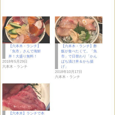
み
込
み
中…
【六本木・ランチ】
【六本木・ランチ】酢
「魚市」さんで海鮮
飯が食べたくて。「魚
丼！大盛り無料！
市」で日替わり「かん
2018年5月29日
ぱち漬け丼＆から揚
六本木・ランチ
げ」
2018年10月17日
六本木・ランチ
【六本木】ランチで本