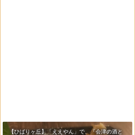
【ひばりヶ丘】「ええやん」で、『会津の酒と