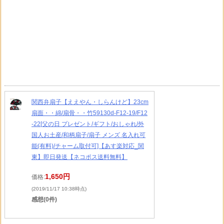
関西弁扇子【ええやん・しらんけど】23cm
扇面・・綿/扇骨・・竹59130d-F12-19/F12
-22[父の日 プレゼント/ギフト/おしゃれ/外
国人お土産/和柄扇子/扇子 メンズ 名入れ可
能(有料)/チャーム取付可]【あす楽対応_関
東】即日発送【ネコポス送料無料】
1,650円
価格:
(2019/11/17 10:38時点)
感想(0件)