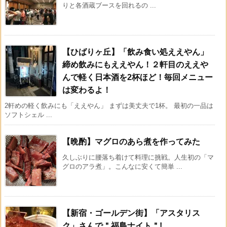
りと各酒蔵ブースを回れるの ...
【ひばりヶ丘】「飲み食い処ええやん」
締め飲みにもええやん！２軒目のええや
んで軽く日本酒を2杯ほど！毎回メニュー
は変わるよ！
2軒めの軽く飲みにも「ええやん」 まずは美丈夫で1杯。 最初の一品は
ソフトシェル ...
【晩酌】マグロのあら煮を作ってみた
久しぶりに腰落ち着けて料理に挑戦。人生初の「マ
グロのアラ煮」。こんなに安くて簡単 ...
【新宿・ゴールデン街】「アスタリス
ク」さんで＂福島ナイト＂!