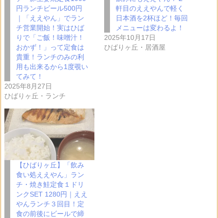
円ランチビール500円
軒目のええやんで軽く
｜「ええやん」でラン
日本酒を2杯ほど！毎回
チ営業開始！実はひば
メニューは変わるよ！
りで「ご飯！味噌汁！
2025年10月17日
おかず！」って定食は
ひばりヶ丘・居酒屋
貴重！ランチのみの利
用も出来るから1度覗い
てみて！
2025年8月27日
ひばりヶ丘・ランチ
【ひばりヶ丘】「飲み
食い処ええやん」ラン
チ・焼き鮭定食１ドリ
ンクSET 1280円｜ええ
やんランチ３回目！定
食の前後にビールで締