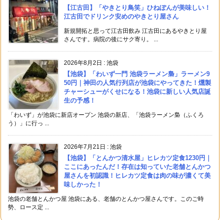
【江古田】「やきとり鳥笑」ひねぽんが美味しい！
江古田でドリンク安めのやきとり屋さん
新規開拓と思って江古田飲み 江古田にあるやきとり屋
さんです。病院の後にサク寄り。 ...
2026年8月2日
:
池袋
【池袋】「わいず一門 池袋ラーメン梟」ラーメン9
50円｜神田の人気行列店が池袋にやってきた！燻製
チャーシューがくせになる！池袋に新しい人気店誕
生の予感！
「わいず」が池袋に新店オープン 池袋の新店、「池袋ラーメン梟（ふくろ
う）」に行っ ...
2026年7月21日
:
池袋
【池袋】「とんかつ清水屋」ヒレカツ定食1230円｜
ここにあったんだ！存在は知っていた老舗とんかつ
屋さんを初認識！ヒレカツ定食は肉の味が濃くて美
味しかった！
池袋の老舗とんかつ屋 池袋にある、老舗のとんかつ屋さんです。このご時
勢、ロース定 ...