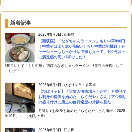
新着記事
2026年8月5日
:
西荻窪
【西荻窪】「なぎちゃんラーメン」もり中華890円
｜中華そばより100円高い！もり中華に初挑戦！チ
ャーシューもしっかりゆで卵も入って、100円以上
に満足感の高い1杯でした！
3度目にして「もり中華」 西荻のなぎちゃんラーメン。3度目の来店にして、
「もり中 ...
2026年8月4日
:
ひばりヶ丘・居酒屋
【ひばりヶ丘】「大衆人情酒場らくだや」月替りで
お刺身の提供を始めた「らくだや」さん｜アジ刺し
の盛り付けに店主の修行遍歴の片鱗を見た！
月替りでお刺身も始めた「らくだや」さん 昨年（2025
年10月）に、ひばりヶ丘に ...
2026年8月3日
:
江古田