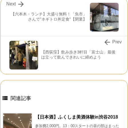

Next
【六本木・ランチ】大盛り無料！「魚市」
さんで”ネギトロ丼定食”【閉業】

Prev
【西荻窪】飲み歩き3軒目「富士山」最後
は立って飲んできれいに締めよう

関連記事
【日本酒】ふくしま美酒体験in渋谷2018
参加費2,000円。13：00スタートの昼の部はまった