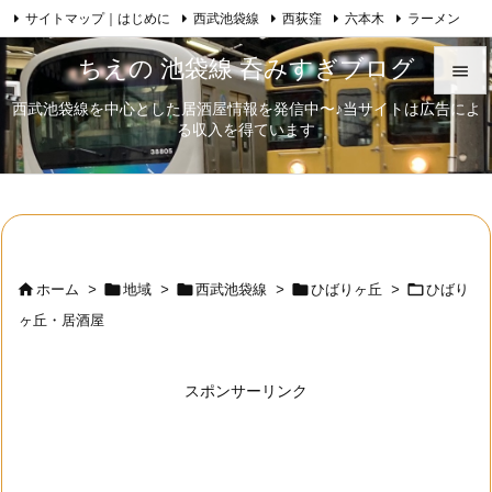
サイトマップ｜はじめに
西武池袋線
西荻窪
六本木
ラーメン

Feedly
RSS
日本酒
歌舞伎
自己紹介
ちえの 池袋線 呑みすぎブログ

西武池袋線を中心とした居酒屋情報を発信中〜♪当サイトは広告によ

る収入を得ています
メニュ

サイド

前へ






ホーム
>
地域
>
西武池袋線
>
ひばりヶ丘
>
ひばり
次へ
ヶ丘・居酒屋

検索
スポンサーリンク