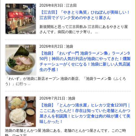
2026年8月3日
:
江古田
【江古田】「やきとり鳥笑」ひねぽんが美味しい！
江古田でドリンク安めのやきとり屋さん
新規開拓と思って江古田飲み 江古田にあるやきとり屋
さんです。病院の後にサク寄り。 ...
2026年8月2日
:
池袋
【池袋】「わいず一門 池袋ラーメン梟」ラーメン9
50円｜神田の人気行列店が池袋にやってきた！燻製
チャーシューがくせになる！池袋に新しい人気店誕
生の予感！
「わいず」が池袋に新店オープン 池袋の新店、「池袋ラーメン梟（ふくろ
う）」に行っ ...
2026年7月21日
:
池袋
【池袋】「とんかつ清水屋」ヒレカツ定食1230円｜
ここにあったんだ！存在は知っていた老舗とんかつ
屋さんを初認識！ヒレカツ定食は肉の味が濃くて美
味しかった！
池袋の老舗とんかつ屋 池袋にある、老舗のとんかつ屋さんです。このご時
勢、ロース定 ...