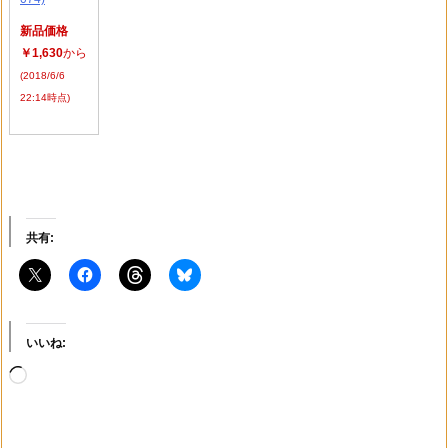
新品価格
￥1,630
から
(2018/6/6
22:14時点)
共有:
いいね:
読
み
込