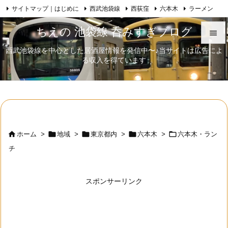
サイトマップ｜はじめに
西武池袋線
西荻窪
六本木
ラーメン

Feedly
RSS
日本酒
歌舞伎
自己紹介
ちえの 池袋線 呑みすぎブログ

西武池袋線を中心とした居酒屋情報を発信中〜♪当サイトは広告によ

る収入を得ています
メニュ

サイド

前へ






ホーム
>
地域
>
東京都内
>
六本木
>
六本木・ラン
次へ
チ

検索
スポンサーリンク