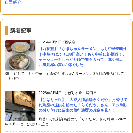
自己紹介
新着記事
2026年8月5日
:
西荻窪
【西荻窪】「なぎちゃんラーメン」もり中華890円
｜中華そばより100円高い！もり中華に初挑戦！チ
ャーシューもしっかりゆで卵も入って、100円以上
に満足感の高い1杯でした！
3度目にして「もり中華」 西荻のなぎちゃんラーメン。3度目の来店にして、
「もり中 ...
2026年8月4日
:
ひばりヶ丘・居酒屋
【ひばりヶ丘】「大衆人情酒場らくだや」月替りで
お刺身の提供を始めた「らくだや」さん｜アジ刺し
の盛り付けに店主の修行遍歴の片鱗を見た！
月替りでお刺身も始めた「らくだや」さん 昨年（2025
年10月）に、ひばりヶ丘に ...