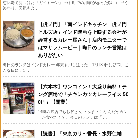
恵比寿で見つけた「ガイヤーン」 神谷町での用事が思った以上に早く
終わり。天気もよ ...
【虎ノ門】「南インドキッチン 虎ノ門
ヒルズ店」インド映画を上映する会社が
経営するカレー屋さん｜店内モニターで
はマサラムービー｜晦日のランチ営業は
ありがたい
晦日のランチはインドカレー 年末も押し迫った、12月30日に訪問。こ
んな日にラン ...
【六本木】ワンコイン！大盛り無料！テ
ング酒場で「チキンカツカレーライス 50
0円」【閉業】
14時の来店でもお客さんいっぱい！ なんだかカレ
ーが食べたくて、今日のランチは「 ...
【読書】「東京カリ～番長・水野仁輔