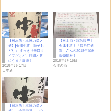
み
込
み
中…
【日本酒・本日の購入
【日本酒・試飲販売】
酒】[会津中将 獅子お
会津中将！「鶴乃江酒
どり」 すっきり辛口タ
造」さんの2018年試飲
イプだけど、時間と共
販売情報！
にうまさ爆発！
2018年5月15日
2018年5月17日
会津の酒
日本酒
【日本酒】本日の購入
酒は「会津中将」。今