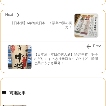

Next
【日本酒】6年連続日本一！福島の酒の実
力！

Prev
【日本酒・本日の購入酒】[会津中将 獅子
おどり」 すっきり辛口タイプだけど、時間
と共にうまさ爆発！

関連記事