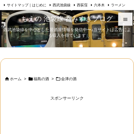
サイトマップ｜はじめに
西武池袋線
西荻窪
六本木
ラーメン

Feedly
RSS
日本酒
歌舞伎
自己紹介
ちえの 池袋線 呑みすぎブログ

西武池袋線を中心とした居酒屋情報を発信中〜♪当サイトは広告によ

る収入を得ています
メニュ

サイド

前へ




ホーム
>
福島の酒
>
会津の酒
次へ

スポンサーリンク
検索