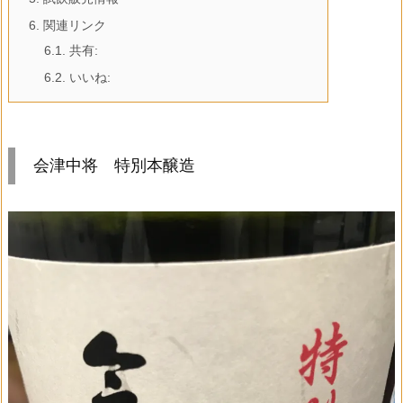
6.
関連リンク
6.1.
共有:
6.2.
いいね:
会津中将 特別本醸造