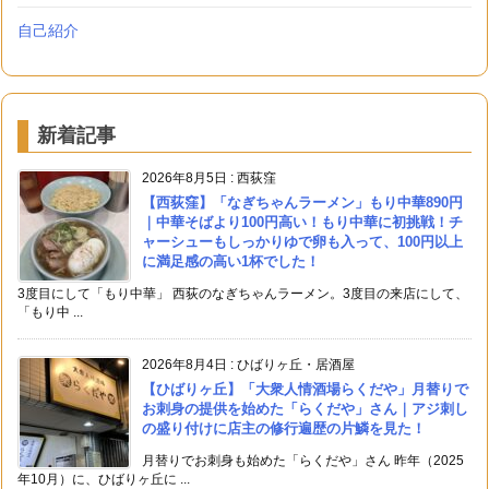
自己紹介
新着記事
2026年8月5日
:
西荻窪
【西荻窪】「なぎちゃんラーメン」もり中華890円
｜中華そばより100円高い！もり中華に初挑戦！チ
ャーシューもしっかりゆで卵も入って、100円以上
に満足感の高い1杯でした！
3度目にして「もり中華」 西荻のなぎちゃんラーメン。3度目の来店にして、
「もり中 ...
2026年8月4日
:
ひばりヶ丘・居酒屋
【ひばりヶ丘】「大衆人情酒場らくだや」月替りで
お刺身の提供を始めた「らくだや」さん｜アジ刺し
の盛り付けに店主の修行遍歴の片鱗を見た！
月替りでお刺身も始めた「らくだや」さん 昨年（2025
年10月）に、ひばりヶ丘に ...