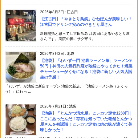
2026年8月3日
:
江古田
【江古田】「やきとり鳥笑」ひねぽんが美味しい！
江古田でドリンク安めのやきとり屋さん
新規開拓と思って江古田飲み 江古田にあるやきとり屋
さんです。病院の後にサク寄り。 ...
2026年8月2日
:
池袋
【池袋】「わいず一門 池袋ラーメン梟」ラーメン9
50円｜神田の人気行列店が池袋にやってきた！燻製
チャーシューがくせになる！池袋に新しい人気店誕
生の予感！
「わいず」が池袋に新店オープン 池袋の新店、「池袋ラーメン梟（ふくろ
う）」に行っ ...
2026年7月21日
:
池袋
【池袋】「とんかつ清水屋」ヒレカツ定食1230円｜
ここにあったんだ！存在は知っていた老舗とんかつ
屋さんを初認識！ヒレカツ定食は肉の味が濃くて美
味しかった！