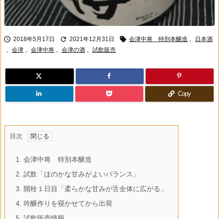



2018年5月17日
2021年12月31日
会津中将 特別本醸造
,
日本酒
,
会津
,
会津中将
,
会津の酒
,
試飲販売
Copy
目次
1.
会津中将 特別本醸造
2.
試飲「ほのかな甘みがよいバランス」
3.
開栓１日目「柔らかな甘みが舌全体に広がる」
4.
吟醸作りを寝かせてから出荷
5.
試飲販売情報