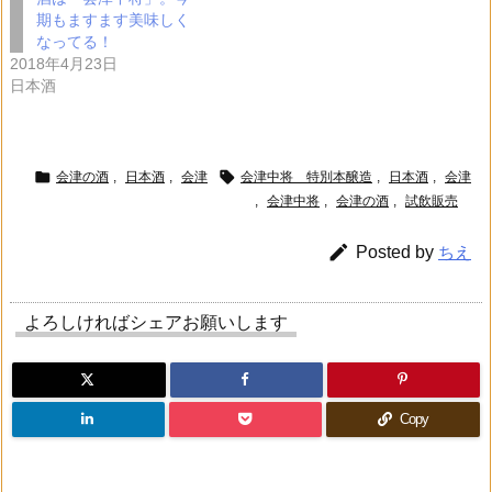
期もますます美味しく
なってる！
2018年4月23日
日本酒


会津の酒
,
日本酒
,
会津
会津中将 特別本醸造
,
日本酒
,
会津
,
会津中将
,
会津の酒
,
試飲販売

Posted by
ちえ
よろしければシェアお願いします
Copy