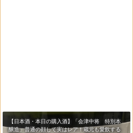
【日本酒・本日の購入酒】「会津中将 特別本
醸造」普通の顔して実はレア！蔵元も愛飲する