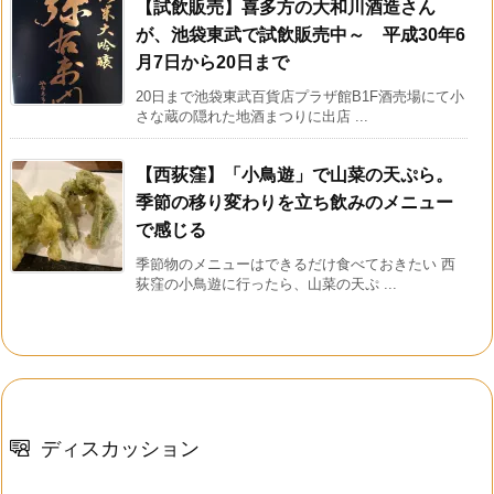
【試飲販売】喜多方の大和川酒造さん
が、池袋東武で試飲販売中～ 平成30年6
月7日から20日まで
20日まで池袋東武百貨店プラザ館B1F酒売場にて小
さな蔵の隠れた地酒まつりに出店 ...
【西荻窪】「小鳥遊」で山菜の天ぷら。
季節の移り変わりを立ち飲みのメニュー
で感じる
季節物のメニューはできるだけ食べておきたい 西
荻窪の小鳥遊に行ったら、山菜の天ぷ ...
ディスカッション