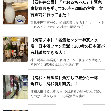
【石神井公園】「とおるちゃん」も緊急
事態宣言を受けて16時～20時の営業！宣
言直前に行ってきた！
緊急事態宣言発令。短縮営業になるまえに、「とお
るちゃん」で飲む 石神井公園駅の「 ...
【御茶ノ水】「名酒センター御茶ノ水
店」日本酒ファン垂涎！200種の日本酒が
有料試飲できる店！
神田明神の鳥居前！名酒センター御茶ノ水店さん、
初訪問！ 200種類以上のお酒が有 ...
【浦和・居酒屋】角打ちで昼から一杯！
角打ち「浦和新井商店」！
浦和の町は飲兵衛天国 今回浦和の町を訪れて驚い
たのは、昼からやってる居酒屋が実に ...