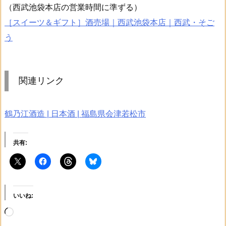
（西武池袋本店の営業時間に準ずる）
［スイーツ＆ギフト］酒売場｜西武池袋本店｜西武・そご
う
関連リンク
鶴乃江酒造
|
日本酒
|
福島県会津若松市
共有:
いいね:
読