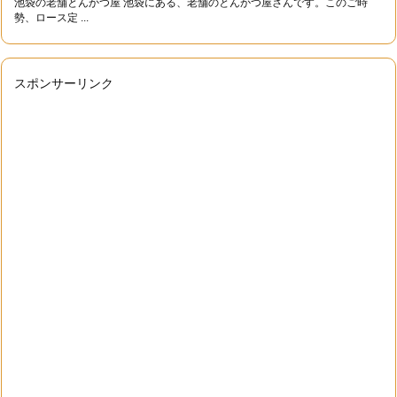
池袋の老舗とんかつ屋 池袋にある、老舗のとんかつ屋さんです。このご時
勢、ロース定 ...
スポンサーリンク