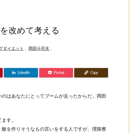
を改めて考える
グダイエット
,
岡田斗司夫
,
LinkedIn
Pocket
Copy
いのはあなたにとってブームが去ったからだ」岡田
てます。
と。敵を作りそうなもの言いをする人ですが、理路整