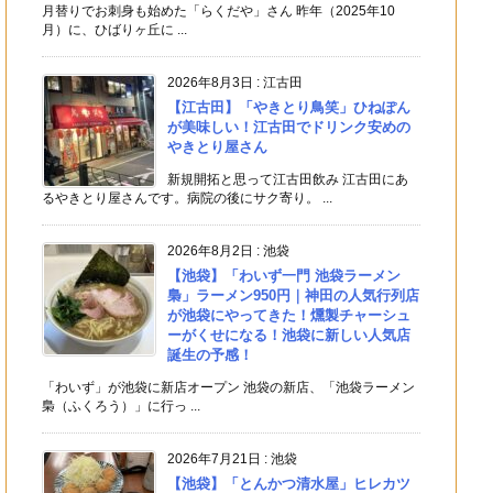
月替りでお刺身も始めた「らくだや」さん 昨年（2025年10
月）に、ひばりヶ丘に ...
2026年8月3日
:
江古田
【江古田】「やきとり鳥笑」ひねぽん
が美味しい！江古田でドリンク安めの
やきとり屋さん
新規開拓と思って江古田飲み 江古田にあ
るやきとり屋さんです。病院の後にサク寄り。 ...
2026年8月2日
:
池袋
【池袋】「わいず一門 池袋ラーメン
梟」ラーメン950円｜神田の人気行列店
が池袋にやってきた！燻製チャーシュ
ーがくせになる！池袋に新しい人気店
誕生の予感！
「わいず」が池袋に新店オープン 池袋の新店、「池袋ラーメン
梟（ふくろう）」に行っ ...
2026年7月21日
:
池袋
【池袋】「とんかつ清水屋」ヒレカツ