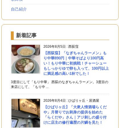
自己紹介
新着記事
2026年8月5日
:
西荻窪
【西荻窪】「なぎちゃんラーメン」も
り中華890円｜中華そばより100円高
い！もり中華に初挑戦！チャーシュー
もしっかりゆで卵も入って、100円以上
に満足感の高い1杯でした！
3度目にして「もり中華」 西荻のなぎちゃんラーメン。3度目の
来店にして、「もり中 ...
2026年8月4日
:
ひばりヶ丘・居酒屋
【ひばりヶ丘】「大衆人情酒場らくだ
や」月替りでお刺身の提供を始めた
「らくだや」さん｜アジ刺しの盛り付
けに店主の修行遍歴の片鱗を見た！