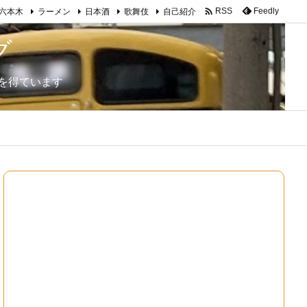

Feedly
RSS
六本木
ラーメン
日本酒
歌舞伎
自己紹介
グ
を得ています