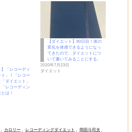
【ダイエット】80日目！体の
変化を体感できるようになっ
てきたので、ダイエットにつ
いて書いてみることにする。
2020年7月23日
ト】「レコーディ
ダイエット
ット」！「レコー
と「ダイエット」
。「レコーディン
性とは！
,
カロリー
,
レコーディングダイエット
,
岡田斗司夫
,