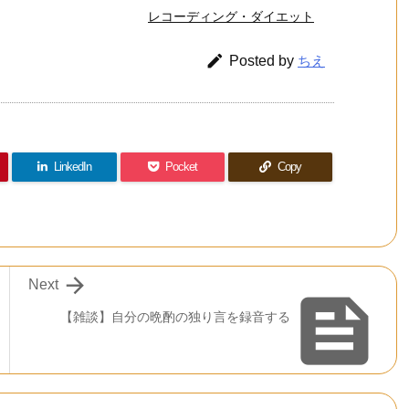
レコーディング・ダイエット

Posted by
ちえ
LinkedIn
Pocket
Copy

Next

【雑談】自分の晩酌の独り言を録音する