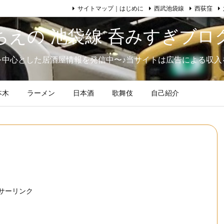
サイトマップ｜はじめに
西武池袋線
西荻窪
ちえの 池袋線 呑みすぎブロ
を中心とした居酒屋情報を発信中〜♪当サイトは広告による収入
本木
ラーメン
日本酒
歌舞伎
自己紹介
サーリンク