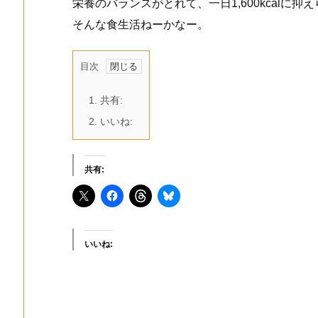
栄養のバランスがとれて、一日1,600kcalに
そんな食生活ねーかなー。
目次
1.
共有:
2.
いいね:
共有:
いいね: