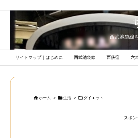
西武池袋線
サイトマップ｜はじめに
西武池袋線
西荻窪
六



ホーム
>
生活
>
ダイエット
スポン