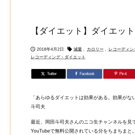
【ダイエット】ダイエット


2018年4月2日
減量
,
カロリー
,
レコーディン
レコーディング・ダイエット
Twitter
Facebook
Pin it
「あらゆるダイエットは効果がある。効果がな
斗司夫
最近、岡田斗司夫さんのニコ生チャンネルを見
YouTubeで無料公開されている分をちまちま