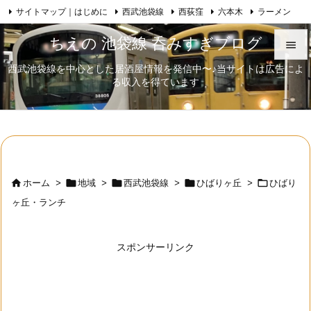
サイトマップ｜はじめに
西武池袋線
西荻窪
六本木
ラーメン

Feedly
RSS
日本酒
歌舞伎
自己紹介
ちえの 池袋線 呑みすぎブログ

西武池袋線を中心とした居酒屋情報を発信中〜♪当サイトは広告によ

る収入を得ています
メニュ

サイド

前へ






ホーム
>
地域
>
西武池袋線
>
ひばりヶ丘
>
ひばり
次へ
ヶ丘・ランチ

検索
スポンサーリンク