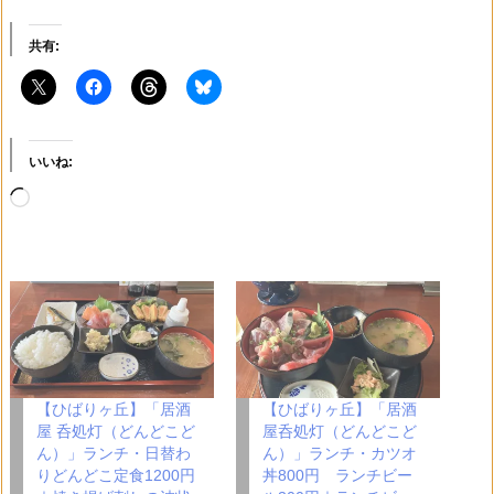
共有:
いいね:
読
み
込
み
中…
【ひばりヶ丘】「居酒
【ひばりヶ丘】「居酒
屋 呑処灯（どんどこど
屋呑処灯（どんどこど
ん）」ランチ・日替わ
ん）」ランチ・カツオ
りどんどこ定食1200円
丼800円 ランチビー