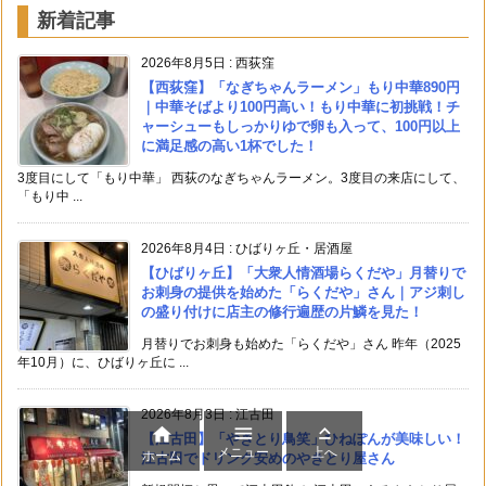
新着記事
2026年8月5日
:
西荻窪
【西荻窪】「なぎちゃんラーメン」もり中華890円
｜中華そばより100円高い！もり中華に初挑戦！チ
ャーシューもしっかりゆで卵も入って、100円以上
に満足感の高い1杯でした！
3度目にして「もり中華」 西荻のなぎちゃんラーメン。3度目の来店にして、
「もり中 ...
2026年8月4日
:
ひばりヶ丘・居酒屋
【ひばりヶ丘】「大衆人情酒場らくだや」月替りで
お刺身の提供を始めた「らくだや」さん｜アジ刺し
の盛り付けに店主の修行遍歴の片鱗を見た！
月替りでお刺身も始めた「らくだや」さん 昨年（2025
年10月）に、ひばりヶ丘に ...
2026年8月3日
:
江古田



【江古田】「やきとり鳥笑」ひねぽんが美味しい！
メニュー
上へ
ホーム
江古田でドリンク安めのやきとり屋さん