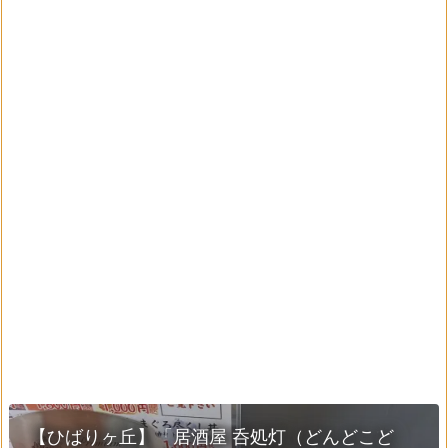
【ひばりヶ丘】「居酒屋 呑処灯（どんどこど