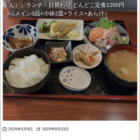
ん）」ランチ・日替わり どんどこ定食1200円
（メイン3品+小鉢2皿+ライス+あら汁）


2025年5月9日
2025年9月23日