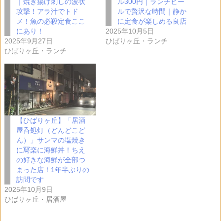
｜焼き揚げ刺しの波状
ル300円｜ランチビー
攻撃！アラ汁でトド
ルで贅沢な時間｜静か
メ！魚の必殺定食ここ
に定食が楽しめる良店
にあり！
2025年10月5日
2025年9月27日
ひばりヶ丘・ランチ
ひばりヶ丘・ランチ
【ひばりヶ丘】「居酒
屋呑処灯（どんどこど
ん）」サンマの塩焼き
に冩楽に海鮮丼！ちえ
の好きな海鮮が全部つ
まった店！1年半ぶりの
訪問です
2025年10月9日
ひばりヶ丘・居酒屋