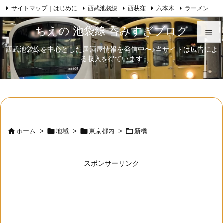
サイトマップ｜はじめに
西武池袋線
西荻窪
六本木
ラーメン

Feedly
RSS
日本酒
歌舞伎
自己紹介
ちえの 池袋線 呑みすぎブログ

西武池袋線を中心とした居酒屋情報を発信中〜♪当サイトは広告によ

る収入を得ています
メニュ

サイド

前へ





ホーム
>
地域
>
東京都内
>
新橋
次へ

スポンサーリンク
検索