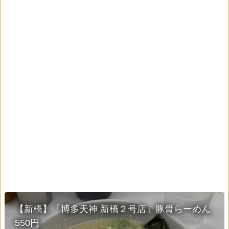
【新橋】「博多天神 新橋２号店」豚骨らーめん
550円