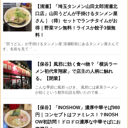
【清瀬】「埼玉タンメン山田太郎清瀬北
口店」山田うどんが手掛けるタンメン屋
さん｜（得）セットでランチタイムがお
得｜野菜マシ無料！ライスか餃子3個無
料！
「田うどん」が手掛けるタンメン屋 清瀬駅前にあるタンメン屋さんで
す。名前を見て「 ...
【保谷】風邪に効く食べ物？「横浜ラー
メン初代常翔家」で店主の人柄に触れ
る。【閉業】
こんな季節に風邪っぴき。 風邪には家系ラーメン
が効くという都市伝説を聞いたので食 ...
【保谷】「INOSHOW」濃厚中華そば980
円｜コンセプトはファミレス！？INOSH
OW初訪問！ドロドロ濃厚な中華そばにお