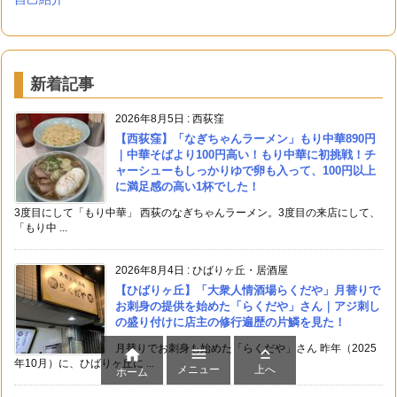
新着記事
2026年8月5日
:
西荻窪
【西荻窪】「なぎちゃんラーメン」もり中華890円
｜中華そばより100円高い！もり中華に初挑戦！チ
ャーシューもしっかりゆで卵も入って、100円以上
に満足感の高い1杯でした！
3度目にして「もり中華」 西荻のなぎちゃんラーメン。3度目の来店にして、
「もり中 ...
2026年8月4日
:
ひばりヶ丘・居酒屋
【ひばりヶ丘】「大衆人情酒場らくだや」月替りで
お刺身の提供を始めた「らくだや」さん｜アジ刺し
の盛り付けに店主の修行遍歴の片鱗を見た！
月替りでお刺身も始めた「らくだや」さん 昨年（2025



年10月）に、ひばりヶ丘に ...
メニュー
上へ
ホーム