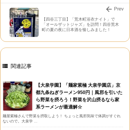

Prev
【四谷三丁目】「荒木町浴衣ナイト」で
「オールザットジャズ」を訪問！四谷荒木
町の夏の夜に日本酒を愉しみました！

関連記事
【大泉学園】「麺家紫極 大泉学園店」京
都九条ねぎラーメン950円｜風邪を引いた
ら野菜を摂ろう！野菜を沢山摂るなら家
系ラーメンが最適解☆
麺屋紫極さんで野菜を摂取しよう！ ちょっと風邪気味で体調がすぐれ
ないので。大泉学 ...