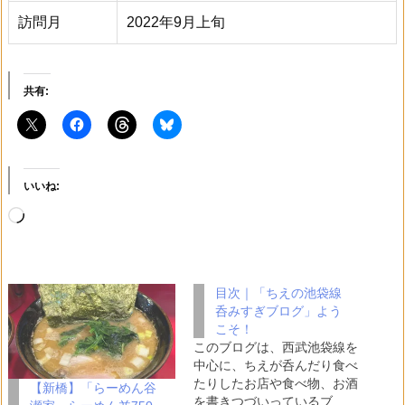
訪問月
2022年9月上旬
共有:
いいね:
読
み
込
目次｜「ちえの池袋線
み
呑みすぎブログ」よう
中…
こそ！
このブログは、西武池袋線を
中心に、ちえが呑んだり食べ
たりしたお店や食べ物、お酒
【新橋】「らーめん谷
を書きつづいっているブ…