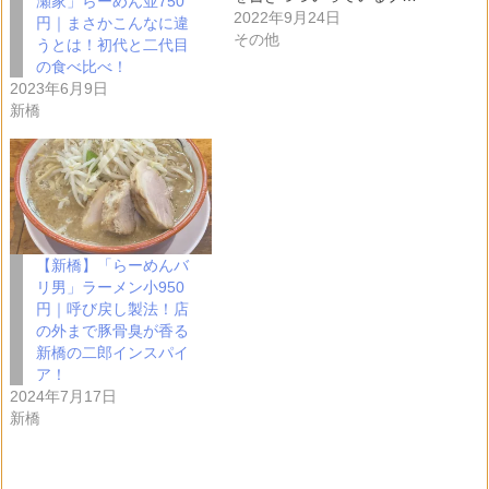
瀬家」らーめん並750
2022年9月24日
円｜まさかこんなに違
その他
うとは！初代と二代目
の食べ比べ！
2023年6月9日
新橋
【新橋】「らーめんバ
リ男」ラーメン小950
円｜呼び戻し製法！店
の外まで豚骨臭が香る
新橋の二郎インスパイ
ア！
2024年7月17日
新橋