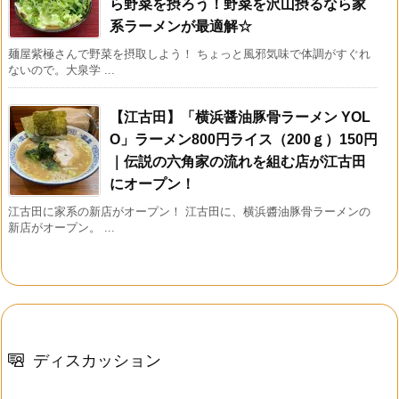
ら野菜を摂ろう！野菜を沢山摂るなら家
系ラーメンが最適解☆
麺屋紫極さんで野菜を摂取しよう！ ちょっと風邪気味で体調がすぐれ
ないので。大泉学 ...
【江古田】「横浜醤油豚骨ラーメン YOL
O」ラーメン800円ライス（200ｇ）150円
｜伝説の六角家の流れを組む店が江古田
にオープン！
江古田に家系の新店がオープン！ 江古田に、横浜醬油豚骨ラーメンの
新店がオープン。 ...
ディスカッション