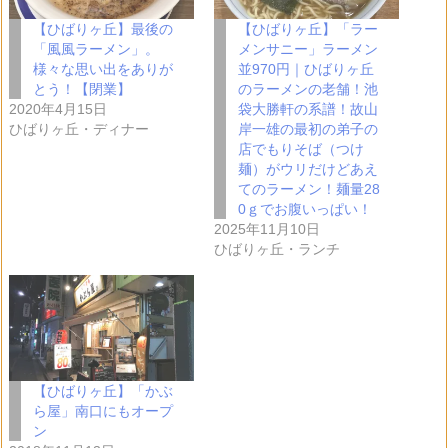
【ひばりヶ丘】最後の
【ひばりヶ丘】「ラー
「風風ラーメン」。
メンサニー」ラーメン
様々な思い出をありが
並970円｜ひばりヶ丘
とう！【閉業】
のラーメンの老舗！池
2020年4月15日
袋大勝軒の系譜！故山
ひばりヶ丘・ディナー
岸一雄の最初の弟子の
店でもりそば（つけ
麺）がウリだけどあえ
てのラーメン！麺量28
0ｇでお腹いっぱい！
2025年11月10日
ひばりヶ丘・ランチ
【ひばりヶ丘】「かぶ
ら屋」南口にもオープ
ン