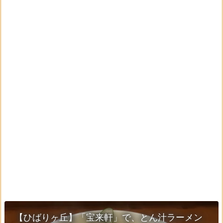
【ひばりヶ丘】「宝来軒」で、とん汁ラーメン