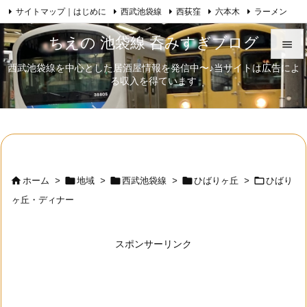
サイトマップ｜はじめに
西武池袋線
西荻窪
六本木
ラーメン

Feedly
RSS
日本酒
歌舞伎
自己紹介
ちえの 池袋線 呑みすぎブログ

西武池袋線を中心とした居酒屋情報を発信中〜♪当サイトは広告によ

る収入を得ています
メニュ

サイド

前へ






ホーム
>
地域
>
西武池袋線
>
ひばりヶ丘
>
ひばり
次へ
ヶ丘・ディナー

検索
スポンサーリンク