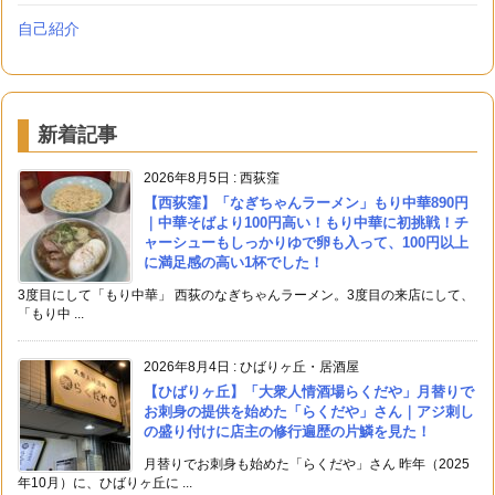
自己紹介
新着記事
2026年8月5日
:
西荻窪
【西荻窪】「なぎちゃんラーメン」もり中華890円
｜中華そばより100円高い！もり中華に初挑戦！チ
ャーシューもしっかりゆで卵も入って、100円以上
に満足感の高い1杯でした！
3度目にして「もり中華」 西荻のなぎちゃんラーメン。3度目の来店にして、
「もり中 ...
2026年8月4日
:
ひばりヶ丘・居酒屋
【ひばりヶ丘】「大衆人情酒場らくだや」月替りで
お刺身の提供を始めた「らくだや」さん｜アジ刺し
の盛り付けに店主の修行遍歴の片鱗を見た！
月替りでお刺身も始めた「らくだや」さん 昨年（2025
年10月）に、ひばりヶ丘に ...