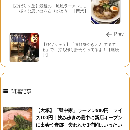
【ひばりヶ丘】最後の「風風ラーメン」。
様々な思い出をありがとう！【閉業】

Prev
【ひばりヶ丘】「浦野屋やきとん てるて
る」で、持ち帰り販売やってるよ！【継続
中】

関連記事
【大塚】「野中家」ラーメン800円 ライ
ス100円｜飲み歩きの最中に新店オープン
に出会う奇跡！失われた1時間はいったい