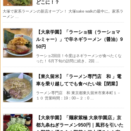
どこに！？
大塚で家系ラーメンの新店オープン！ 大塚sake walkの最中に。家系ラ
ーメン ...
【大泉学園】「ラーショ猫（ラーショマ
ルミャー）」で辛ネギラーメン（醤油）9
50円
ラーショ2回目！今度はネギラーメンが食べたくな
った！ 6月下旬の訪問に続き、2回 ...
【東久留米】「ラーメン専門店 和 」電
車を乗り越してでも食べたい味【閉業】
ラーメン専門店 和 東京都東久留米市東本町１－
１０ 営業時間：19：00～２：0 ...
【大泉学園】「麺家紫極 大泉学園店」京
都九条ねぎラーメン950円｜風邪を引いた