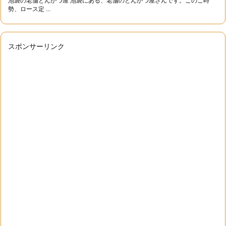
池袋の老舗とんかつ屋 池袋にある、老舗のとんかつ屋さんです。このご時
勢、ロース定 ...
スポンサーリンク