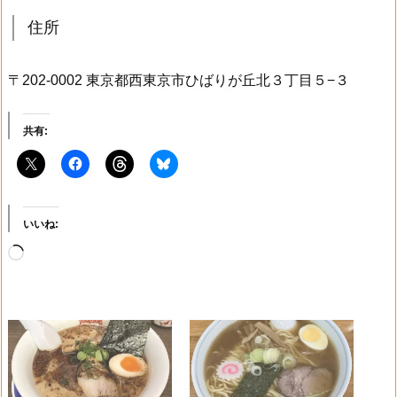
住所
〒202-0002 東京都西東京市ひばりが丘北３丁目５−３
共有:
いいね:
読
み
込
み
中…