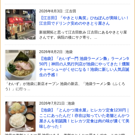
2026年8月3日
:
江古田
【江古田】「やきとり鳥笑」ひねぽんが美味しい！
江古田でドリンク安めのやきとり屋さん
新規開拓と思って江古田飲み 江古田にあるやきとり屋
さんです。病院の後にサク寄り。 ...
2026年8月2日
:
池袋
【池袋】「わいず一門 池袋ラーメン梟」ラーメン9
50円｜神田の人気行列店が池袋にやってきた！燻製
チャーシューがくせになる！池袋に新しい人気店誕
生の予感！
「わいず」が池袋に新店オープン 池袋の新店、「池袋ラーメン梟（ふくろ
う）」に行っ ...
2026年7月21日
:
池袋
【池袋】「とんかつ清水屋」ヒレカツ定食1230円｜
ここにあったんだ！存在は知っていた老舗とんかつ
屋さんを初認識！ヒレカツ定食は肉の味が濃くて美
味しかった！