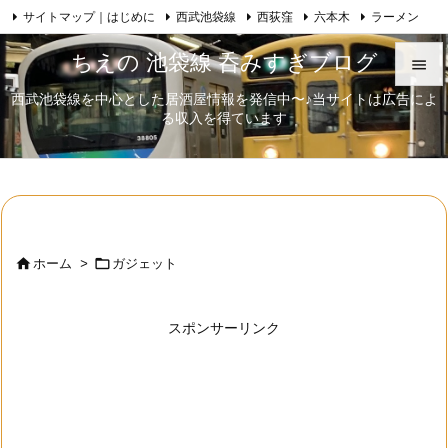
サイトマップ｜はじめに
西武池袋線
西荻窪
六本木
ラーメン

Feedly
RSS
日本酒
歌舞伎
自己紹介
ちえの 池袋線 呑みすぎブログ

西武池袋線を中心とした居酒屋情報を発信中〜♪当サイトは広告によ

る収入を得ています
メニュ

サイド

前へ



ホーム
>
ガジェット
次へ

スポンサーリンク
検索