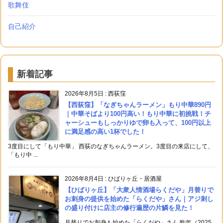
歌舞伎
自己紹介
新着記事
2026年8月5日
:
西荻窪
【西荻窪】「なぎちゃんラーメン」もり中華890円
｜中華そばより100円高い！もり中華に初挑戦！チ
ャーシューもしっかりゆで卵も入って、100円以上
に満足感の高い1杯でした！
3度目にして「もり中華」 西荻のなぎちゃんラーメン。3度目の来店にして、
「もり中 ...
2026年8月4日
:
ひばりヶ丘・居酒屋
【ひばりヶ丘】「大衆人情酒場らくだや」月替りで
お刺身の提供を始めた「らくだや」さん｜アジ刺し
の盛り付けに店主の修行遍歴の片鱗を見た！
月替りでお刺身も始めた「らくだや」さん 昨年（2025