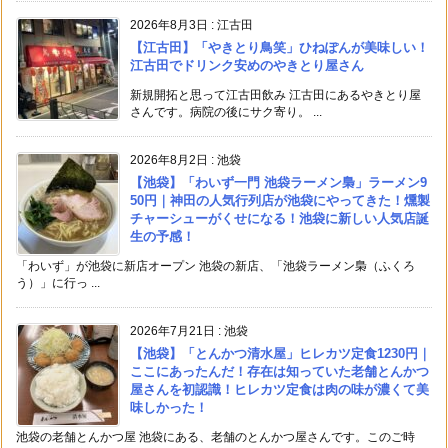
2026年8月3日
:
江古田
【江古田】「やきとり鳥笑」ひねぽんが美味しい！
江古田でドリンク安めのやきとり屋さん
新規開拓と思って江古田飲み 江古田にあるやきとり屋
さんです。病院の後にサク寄り。 ...
2026年8月2日
:
池袋
【池袋】「わいず一門 池袋ラーメン梟」ラーメン9
50円｜神田の人気行列店が池袋にやってきた！燻製
チャーシューがくせになる！池袋に新しい人気店誕
生の予感！
「わいず」が池袋に新店オープン 池袋の新店、「池袋ラーメン梟（ふくろ
う）」に行っ ...
2026年7月21日
:
池袋
【池袋】「とんかつ清水屋」ヒレカツ定食1230円｜
ここにあったんだ！存在は知っていた老舗とんかつ
屋さんを初認識！ヒレカツ定食は肉の味が濃くて美
味しかった！
池袋の老舗とんかつ屋 池袋にある、老舗のとんかつ屋さんです。このご時