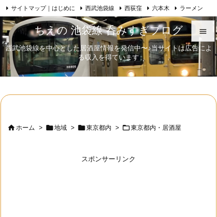
サイトマップ｜はじめに
西武池袋線
西荻窪
六本木
ラーメン

Feedly
RSS
日本酒
歌舞伎
自己紹介
ちえの 池袋線 呑みすぎブログ

西武池袋線を中心とした居酒屋情報を発信中〜♪当サイトは広告によ

る収入を得ています
メニュ

サイド

前へ





ホーム
>
地域
>
東京都内
>
東京都内・居酒屋
次へ

スポンサーリンク
検索