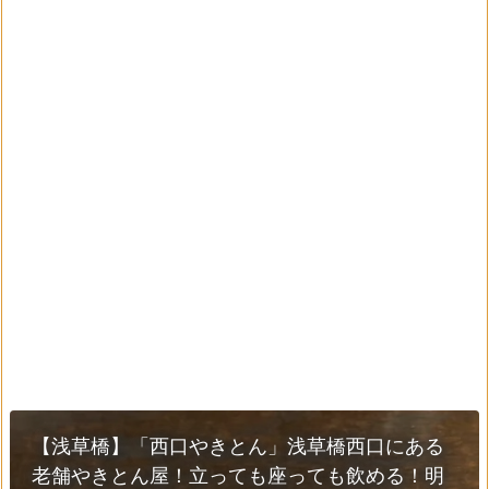
【浅草橋】「西口やきとん」浅草橋西口にある
老舗やきとん屋！立っても座っても飲める！明