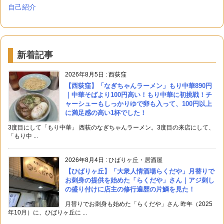
自己紹介
新着記事
2026年8月5日
:
西荻窪
【西荻窪】「なぎちゃんラーメン」もり中華890円
｜中華そばより100円高い！もり中華に初挑戦！チ
ャーシューもしっかりゆで卵も入って、100円以上
に満足感の高い1杯でした！
3度目にして「もり中華」 西荻のなぎちゃんラーメン。3度目の来店にして、
「もり中 ...
2026年8月4日
:
ひばりヶ丘・居酒屋
【ひばりヶ丘】「大衆人情酒場らくだや」月替りで
お刺身の提供を始めた「らくだや」さん｜アジ刺し
の盛り付けに店主の修行遍歴の片鱗を見た！
月替りでお刺身も始めた「らくだや」さん 昨年（2025
年10月）に、ひばりヶ丘に ...