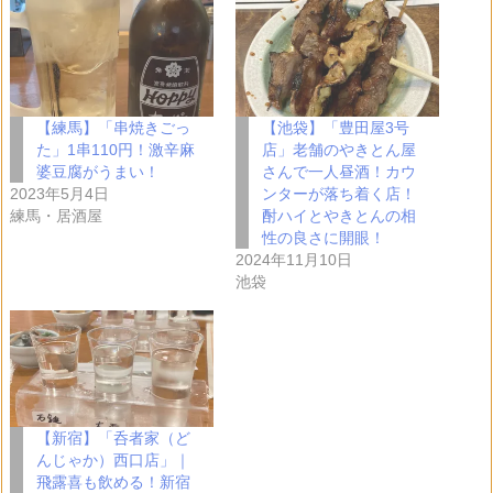
【練馬】「串焼きごっ
【池袋】「豊田屋3号
た」1串110円！激辛麻
店」老舗のやきとん屋
婆豆腐がうまい！
さんで一人昼酒！カウ
2023年5月4日
ンターが落ち着く店！
練馬・居酒屋
酎ハイとやきとんの相
性の良さに開眼！
2024年11月10日
池袋
【新宿】「呑者家（ど
んじゃか）西口店」｜
飛露喜も飲める！新宿