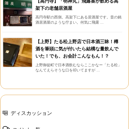
【高円寺】「明神丸」飛露喜が飲める高
架下の老舗居酒屋
高円寺駅の西側。高架下にある居酒屋です。昔の銘
酒居酒屋のような佇まい。何気に飛露 ...
【上野】たる松上野店で日本酒三昧！樽
酒を筆頭に気が付いたら結構な量飲んで
いた！でも、お会計こんなもん！？
上野御徒町で日本酒飲むならここかなー「たる松」
なんてえらそうな口を叩いてますが ...
ディスカッション