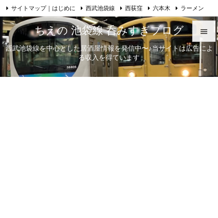
サイトマップ｜はじめに
西武池袋線
西荻窪
六本木
ラーメン

Feedly
RSS
日本酒
歌舞伎
自己紹介
ちえの 池袋線 呑みすぎブログ

西武池袋線を中心とした居酒屋情報を発信中〜♪当サイトは広告によ

る収入を得ています
メニュ

サイド

前へ

次へ

検索