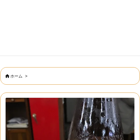

ホーム
>