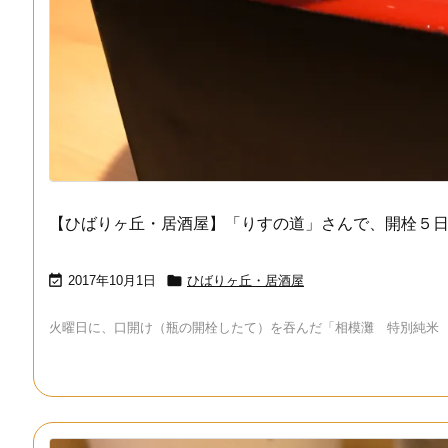
【ひばりヶ丘・居酒屋】「りすの道」さんで、開栓５


2017年10月1日
ひばりヶ丘・居酒屋
火曜日に、口開け（瓶の開栓したて）を吞んだ「相模灘 特別純米 美山錦