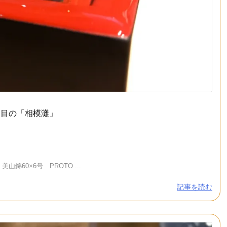
日目の「相模灘」
60×6号 PROTO ...
記事を読む