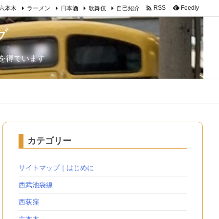

Feedly
RSS
六本木
ラーメン
日本酒
歌舞伎
自己紹介
グ
を得ています
カテゴリー
サイトマップ｜はじめに
西武池袋線
西荻窪