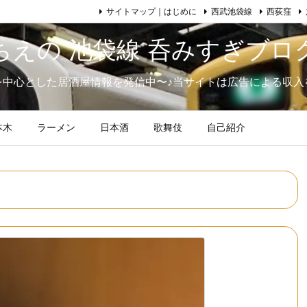
サイトマップ｜はじめに
西武池袋線
西荻窪
ちえの 池袋線 呑みすぎブロ
を中心とした居酒屋情報を発信中〜♪当サイトは広告による収入
本木
ラーメン
日本酒
歌舞伎
自己紹介