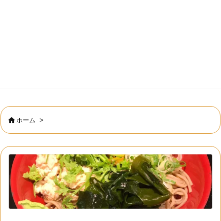

ホーム
>