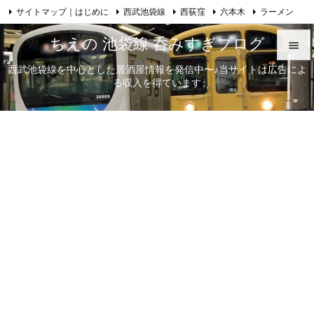
サイトマップ｜はじめに
西武池袋線
西荻窪
六本木
ラーメン

Feedly
RSS
日本酒
歌舞伎
自己紹介
ちえの 池袋線 呑みすぎブログ

西武池袋線を中心とした居酒屋情報を発信中〜♪当サイトは広告によ

る収入を得ています
メニュ

サイド

前へ

次へ

検索