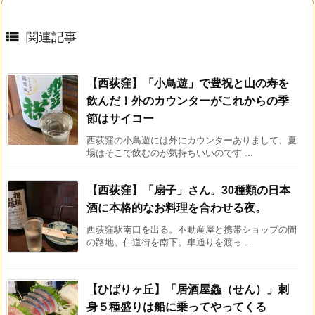

関連記事
【西荻窪】「小鳥遊」で豊祝と山の寿を
飲んだ！外のカウンターがこれからの季
節はサイコー
西荻窪の小鳥遊には外にカウンターありまして、夏
場はそこで飲むのが気持ちいいのです ...
【西荻窪】「扇子」さん。30種類の日本
酒に本格的なお料理を合わせる夜。
西荻窪駅南口を出る。不動産屋と携帯ショップの間
の路地。仲道街を南下。車通りを渡っ ...
【ひばりヶ丘】「居酒屋鱻（せん）」刺
身５種盛りは船に乗ってやってくる