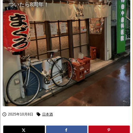
ついたら8周年！


2025年10月8日
日本酒