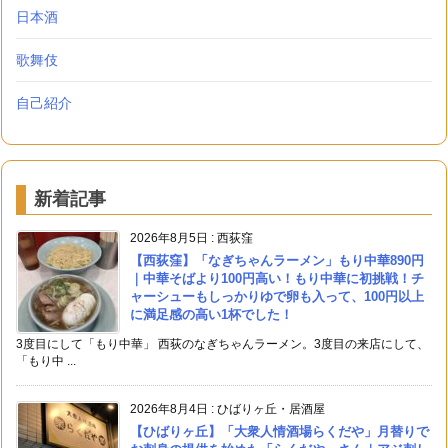
日本酒
歌舞伎
自己紹介
新着記事
2026年8月5日
:
西荻窪
【西荻窪】「なぎちゃんラーメン」もり中華890円
｜中華そばより100円高い！もり中華に初挑戦！チ
ャーシューもしっかりゆで卵も入って、100円以上
に満足感の高い1杯でした！
3度目にして「もり中華」 西荻のなぎちゃんラーメン。3度目の来店にして、
「もり中 ...
2026年8月4日
:
ひばりヶ丘・居酒屋
【ひばりヶ丘】「大衆人情酒場らくだや」月替りで