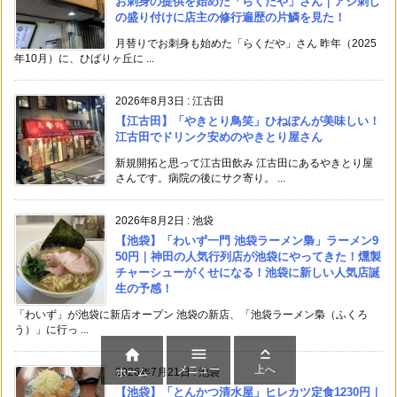
お刺身の提供を始めた「らくだや」さん｜アジ刺し
の盛り付けに店主の修行遍歴の片鱗を見た！
月替りでお刺身も始めた「らくだや」さん 昨年（2025
年10月）に、ひばりヶ丘に ...
2026年8月3日
:
江古田
【江古田】「やきとり鳥笑」ひねぽんが美味しい！
江古田でドリンク安めのやきとり屋さん
新規開拓と思って江古田飲み 江古田にあるやきとり屋
さんです。病院の後にサク寄り。 ...
2026年8月2日
:
池袋
【池袋】「わいず一門 池袋ラーメン梟」ラーメン9
50円｜神田の人気行列店が池袋にやってきた！燻製
チャーシューがくせになる！池袋に新しい人気店誕
生の予感！
「わいず」が池袋に新店オープン 池袋の新店、「池袋ラーメン梟（ふくろ
う）」に行っ ...



メニュー
上へ
ホーム
2026年7月21日
:
池袋
【池袋】「とんかつ清水屋」ヒレカツ定食1230円｜