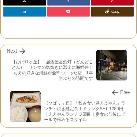
Copy

Next
【ひばりヶ丘】「居酒屋呑処灯（どんどこ
どん）」サンマの塩焼きに冩楽に海鮮丼！
ちえの好きな海鮮が全部つまった店！1年
半ぶりの訪問です

Prev
【ひばりヶ丘】「飲み食い処ええやん」ラ
ンチ・焼き鮭定食１ドリンクSET 1280円
｜ええやんランチ３回目！定食の前後にビ
ールで締めるスタイル