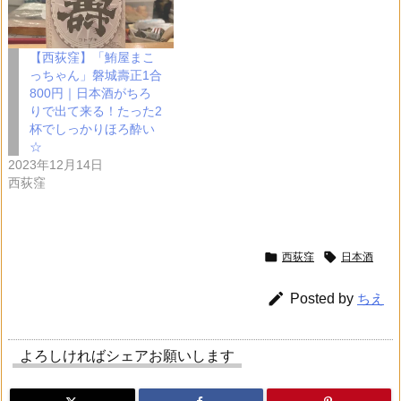
【西荻窪】「鮪屋まこ
っちゃん」磐城壽正1合
800円｜日本酒がちろ
りで出て来る！たった2
杯でしっかりほろ酔い
☆
2023年12月14日
西荻窪


西荻窪
日本酒

Posted by
ちえ
よろしければシェアお願いします