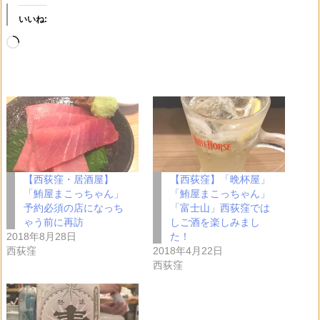
いいね:
読
み
込
み
中…
【西荻窪・居酒屋】
【西荻窪】「晩杯屋」
「鮪屋まこっちゃん」
「鮪屋まこっちゃん」
予約必須の店になっち
「富士山」西荻窪では
ゃう前に再訪
しご酒を楽しみまし
2018年8月28日
た！
西荻窪
2018年4月22日
西荻窪