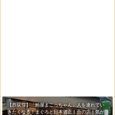
【西荻窪】「鮪屋まこっちゃん」人を連れてい
きたくなる！まぐろと日本酒正１合の店！気が