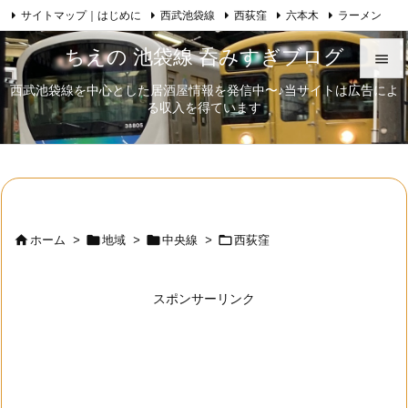
サイトマップ｜はじめに
西武池袋線
西荻窪
六本木
ラーメン

Feedly
RSS
日本酒
歌舞伎
自己紹介
ちえの 池袋線 呑みすぎブログ

西武池袋線を中心とした居酒屋情報を発信中〜♪当サイトは広告によ

る収入を得ています
メニュ

サイド

前へ





ホーム
>
地域
>
中央線
>
西荻窪
次へ

スポンサーリンク
検索